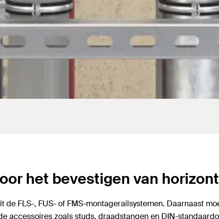
or het bevestigen van horizonta
 uit de FLS-, FUS- of FMS-montagerailsystemen. Daarnaast mo
de accessoires zoals studs, draadstangen en DIN-standaardond