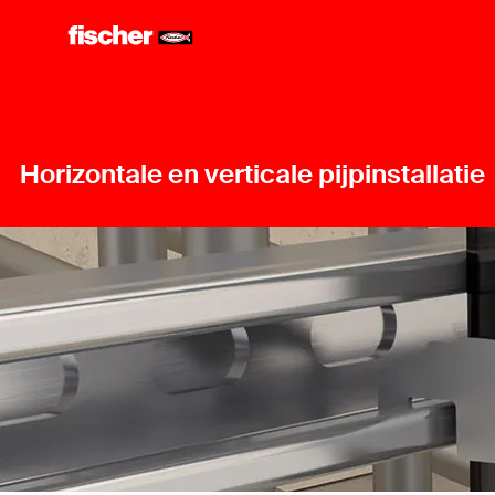
Horizontale en verticale pijpinstallatie