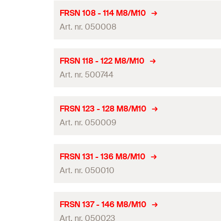
Spanbereik
(
)
Hoeveelheid
D
Metrisch draad
(
)
Sluitschroef
A
FRSN 108 - 114 M8/M10
Breedte x dikte klemband
(
)
b x s
Breedte
(
)
GTIN (EAN-Code)
Art. nr. 050008
B
Nominale grootte
Max. aanbevolen statische belasting
(
)
N
empf.
Hoogte
(
)
Z
Hoogte
(
)
H
Spanbereik
(
)
Hoeveelheid
D
Metrisch draad
(
)
Sluitschroef
A
FRSN 118 - 122 M8/M10
Breedte x dikte klemband
(
)
b x s
Breedte
(
)
GTIN (EAN-Code)
Art. nr. 500744
B
Nominale grootte
Max. aanbevolen statische belasting
(
)
N
empf.
Hoogte
(
)
Z
Hoogte
(
)
H
Spanbereik
(
)
Hoeveelheid
D
Metrisch draad
(
)
Sluitschroef
A
FRSN 123 - 128 M8/M10
Breedte x dikte klemband
(
)
b x s
Breedte
(
)
GTIN (EAN-Code)
Art. nr. 050009
B
Nominale grootte
Max. aanbevolen statische belasting
(
)
N
empf.
Hoogte
(
)
Z
Hoogte
(
)
H
Spanbereik
(
)
Hoeveelheid
D
Metrisch draad
(
)
Sluitschroef
A
FRSN 131 - 136 M8/M10
Breedte x dikte klemband
(
)
b x s
Breedte
(
)
GTIN (EAN-Code)
Art. nr. 050010
B
Nominale grootte
Max. aanbevolen statische belasting
(
)
N
empf.
Hoogte
(
)
Z
Hoogte
(
)
H
Spanbereik
(
)
Hoeveelheid
D
Metrisch draad
(
)
Sluitschroef
A
FRSN 137 - 146 M8/M10
Breedte x dikte klemband
(
)
b x s
Breedte
(
)
GTIN (EAN-Code)
Art. nr. 050023
B