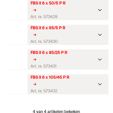
FBS II 6 x 50/5 P R
Art. nr. 573429
FBS II 6 x 65/5 P R
Goed-keuring
Boordiameter
(
)
6
mm
Art. nr. 573430
d
0
Schroef buitendiameter x
FBS II 6 x 85/25 P R
7,5 x 50
mm
Goed-keuring
lengte
Boordiameter
(
)
6
mm
Art. nr. 573431
d
Lengte
50
mm
0
Schroef buitendiameter x
FBS II 6 x 105/45 P R
Opname
TX30
7,5 x 65
mm
Goed-keuring
lengte
Kop-ø
(
)
14
mm
d
Boordiameter
(
)
6
mm
h
Art. nr. 573432
d
Lengte
65
mm
0
Kophoogte
3,7
mm
Schroef buitendiameter x
Opname
TX30
7,5 x 85
mm
Goed-keuring
lengte
Seismische certificering
—
4 van 4 artikelen bekeken