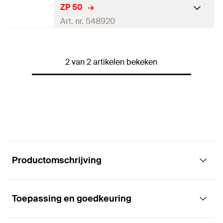
ZP 50
Hoeveelheid
50
stuks
Art. nr. 548920
GTIN (EAN-Code)
4048962351262
Goed-keuring
2 van 2 artikelen bekeken
Hoeveelheid
50
stuks
GTIN (EAN-Code)
4048962351279
Productomschrijving
Toepassing en goedkeuring
Voordelen