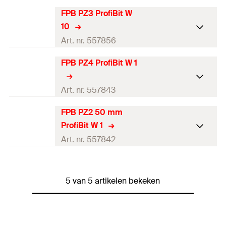
Inhoud
10 Stuks
FPB PZ3 ProfiBit W
Opname
PZ2
10
Soort verpakking
Kunststof box
Lengte
(
)
25
mm
l
Art. nr. 557856
Hoeveelheid
10
stuks
Inhoud
10 Stuks
FPB PZ4 ProfiBit W 1
Opname
PZ3
GTIN (EAN-Code)
4048962404906
Soort verpakking
Kunststof box
Lengte
(
)
25
mm
l
Art. nr. 557843
Hoeveelheid
10
stuks
Inhoud
10 Stuks
FPB PZ2 50 mm
Opname
PZ4
GTIN (EAN-Code)
4048962404913
ProfiBit W 1
Soort verpakking
Kunststof box
Lengte
(
)
38
mm
l
Art. nr. 557842
Hoeveelheid
10
stuks
Inhoud
1 Stuks
Opname
PZ2
GTIN (EAN-Code)
4048962404920
Soort verpakking
Kunststof box
5 van 5 artikelen bekeken
Lengte
(
)
50
mm
l
Hoeveelheid
1
stuks
Inhoud
1 Stuks
GTIN (EAN-Code)
4048962404791