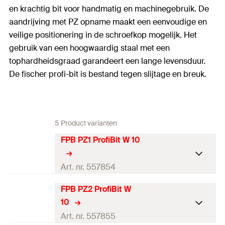
en krachtig bit voor handmatig en machinegebruik. De
aandrijving met PZ opname maakt een eenvoudige en
veilige positionering in de schroefkop mogelijk. Het
gebruik van een hoogwaardig staal met een
tophardheidsgraad garandeert een lange levensduur.
De fischer profi-bit is bestand tegen slijtage en breuk.
5 Product varianten
FPB PZ1 ProfiBit W 10
Art. nr. 557854
FPB PZ2 ProfiBit W
Opname
PZ1
10
Lengte
(
)
25
mm
l
Art. nr. 557855