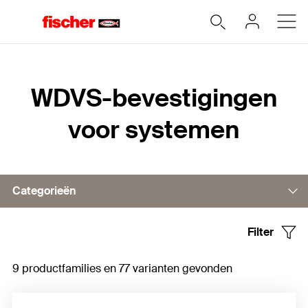
Home
WDVS-bevestigingen
voor systemen
Categorieën
Filter
Isolatieplug voor massieve en holle bouwmaterialen
9 productfamilies en 77 varianten gevonden
Schroefplug voor massieve en holle bouwmaterialen
Schroefplug voor hout en plaatmateriaal