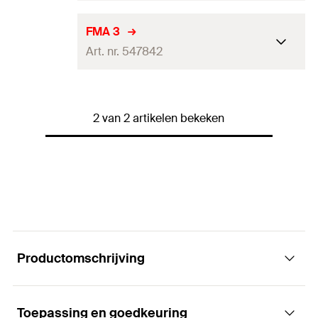
Lengte
190
mm
FMA 3
Art. nr. 547842
Breedte
(
)
90
mm
B
Hoogte
(
)
190
mm
H
Lengte
190
mm
Dikte
(
)
6
mm
2 van 2 artikelen bekeken
S
Breedte
(
)
90
mm
B
Hoeveelheid
8
stuks
Hoogte
(
)
90
mm
H
GTIN (EAN-Code)
4048962339086
Dikte
(
)
6
mm
S
Hoeveelheid
10
stuks
GTIN (EAN-Code)
4048962339079
Productomschrijving
Toepassing en goedkeuring