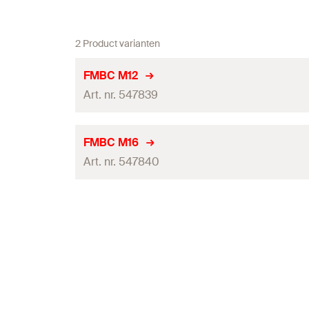
2 Product varianten
FMBC M12
Art. nr. 547839
Draad
(
)
A
FMBC M16
Art. nr. 547840
Lengte
Hoeveelheid
Draad
(
)
A
GTIN (EAN-Code)
Lengte
Hoeveelheid
GTIN (EAN-Code)