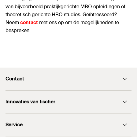
van bijvoorbeeld praktijkgerichte MBO opleidingen of
theoretisch gerichte HBO studies. Geïntresseerd?
Neem
contact
met ons op om de mogelijkheden te
bespreken.
Contact
Contactformulier
Innovaties van fischer
info@fischer.nl
DuoLine
+31 35 6 95 66 66
Service
DuoSeal