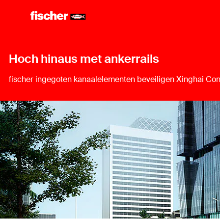
Hoch hinaus met ankerrails
fischer ingegoten kanaalelementen beveiligen Xinghai Con