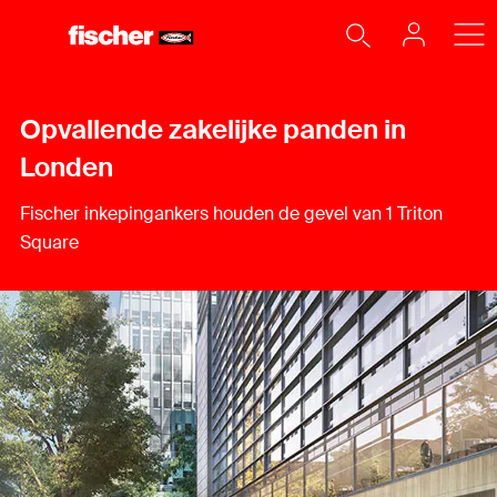
Opvallende zakelijke panden in
Londen
Fischer inkepingankers houden de gevel van 1 Triton
Square