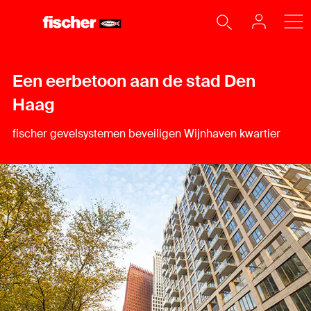
Een eerbetoon aan de stad Den
Haag
fischer gevelsystemen beveiligen Wijnhaven kwartier