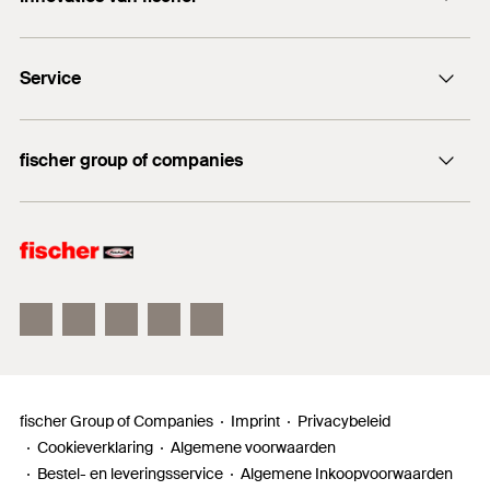
info@fischer.nl
DuoLine
+31 35 6 95 66 66
Service
DuoSeal
Traploze stelschroef FAFS
Documentatie
FIS V Plus
fischer group of companies
Technisch advies
fischer Consulting
fischer Electronic Solutions
fischertechnik
fischer Group of Companies
Imprint
Privacybeleid
Cookieverklaring
Algemene voorwaarden
Bestel- en leveringsservice
Algemene Inkoopvoorwaarden