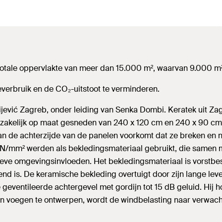
totale oppervlakte van meer dan 15.000 m², waarvan 9.000 m
everbruik en de CO₂-uitstoot te verminderen.
jević Zagreb, onder leiding van Senka Dombi. Keratek uit Za
akelijk op maat gesneden van 240 x 120 cm en 240 x 90 cm
 de achterzijde van de panelen voorkomt dat ze breken en n
 N/mm² werden als bekledingsmateriaal gebruikt, die samen
e omgevingsinvloeden. Het bekledingsmateriaal is vorstbeste
gend is. De keramische bekleding overtuigt door zijn lange le
e geventileerde achtergevel met gordijn tot 15 dB geluid. Hij
en voegen te ontwerpen, wordt de windbelasting naar verwac