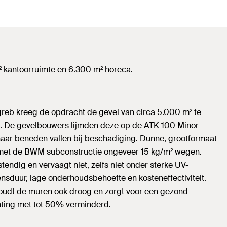
² kantoorruimte en 6.300 m² horeca.
greb kreeg de opdracht de gevel van circa 5.000 m² te
. De gevelbouwers lijmden deze op de ATK 100 Minor
aar beneden vallen bij beschadiging. Dunne, grootformaat
 met de BWM subconstructie ongeveer 15 kg/m² wegen.
ndig en vervaagt niet, zelfs niet onder sterke UV-
vensduur, lage onderhoudsbehoefte en kosteneffectiviteit.
 houdt de muren ook droog en zorgt voor een gezond
hting met tot 50% verminderd.