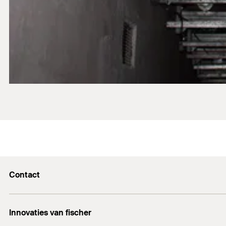
Contact
Contactformulier
Innovaties van fischer
info@fischer.nl