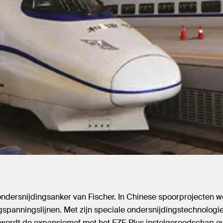
dersnijdingsanker van Fischer. In Chinese spoorprojecten wo
spanningslijnen. Met zijn speciale ondersnijdingstechnologie
st, wordt de expansiemof met het FZE Plus instelgereedschap 