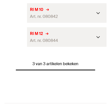
Oog-ø
20
mm
RI M 10
Art. nr. 080842
Totale hoogte
36
mm
Soort verpakking
Doos
Oog-ø
25
mm
RI M 12
Hoeveelheid
20
stuks
Art. nr. 080844
Totale hoogte
45
mm
GTIN (EAN-Code)
4006209808405
Soort verpakking
Doos
Oog-ø
30
mm
Hoeveelheid
10
stuks
3 van 3 artikelen bekeken
Totale hoogte
53
mm
GTIN (EAN-Code)
4006209808429
Soort verpakking
Doos
Hoeveelheid
10
stuks
GTIN (EAN-Code)
4006209808443