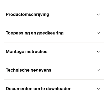
Productomschrijving
Toepassing en goedkeuring
Sterke, veilige en stijvolle verankering voor
een verzonken bevestiging
Montage instructies
Toepassingen
Voordelen
Technische gegevens
Leuningen
De internationale goedkeuringen garanderen
Functie
maximale veiligheid en de beste prestaties. De
Trappen
Europese technische beoordeling dekt zelfs het
Documenten om te downloaden
Consoles
gebruik in aardbevingsgebieden (seismische C1
De FH II is geschikt voor doordrukmontage.
Goed-keuring
en C2).
Stalen constructies
Bij het aanbrengen van koppel wordt de conus in
Boordiameter
(
)
12
mm
d
De verzonken kop maakt een compleet vlakke
de spreidingsklem getrokken, waardoor deze
0
Ladders