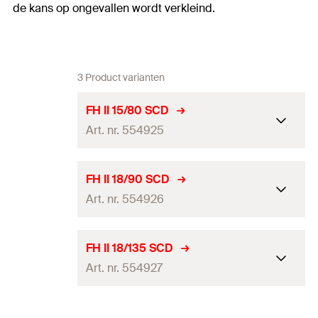
de kans op ongevallen wordt verkleind.
3 Product varianten
FH II 15/80 SCD
Art. nr. 554925
Boordiameter
(
)
15
mm
d
FH II 18/90 SCD
0
Art. nr. 554926
Min. boorgatdiepte bij
75
mm
doorsteekmontage
(
)
h
2
Boordiameter
(
)
18
mm
d
FH II 18/135 SCD
Ankerlengte
86,4
mm
0
Art. nr. 554927
Min. boorgatdiepte bij
85
mm
Sleutelwijdte
17
mm
doorsteekmontage
(
)
h
2
Boordiameter
(
)
18
mm
d
0