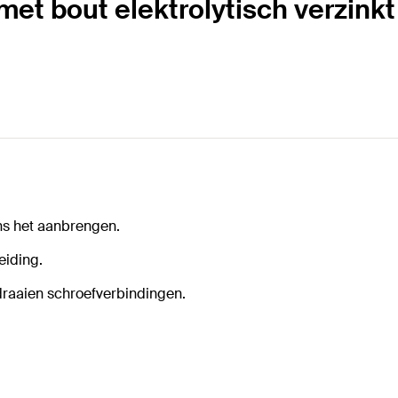
met bout elektrolytisch verzinkt
ns het aanbrengen.
eiding.
draaien schroefverbindingen.