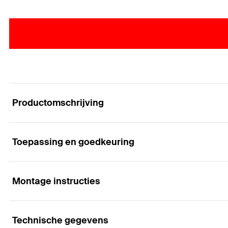
Productomschrijving
Toepassing en goedkeuring
Inslaganker met binnendraad met schroef voor ge
Voordelen
Montage instructies
Toepassingen
De geoptimaliseerde geometrie minimaliseert de zete
Technische gegevens
Stalen constructies
mogelijk.