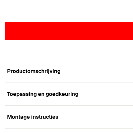
Productomschrijving
Toepassing en goedkeuring
Het sterke binnendraadanker met de unieke 4-vou
Voordelen
Montage instructies
Toepassingen