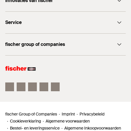
Innovaties van fischer
info@fischer.nl
DuoLine
+31 35 6 95 66 66
Service
DuoSeal
Traploze stelschroef FAFS
Documentatie
FIS V Plus
fischer group of companies
Technisch advies
fischer Consulting
fischer Electronic Solutions
fischertechnik
fischer Group of Companies
Imprint
Privacybeleid
Cookieverklaring
Algemene voorwaarden
Bestel- en leveringsservice
Algemene Inkoopvoorwaarden