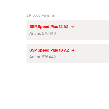
2 Product varianten
SSP Speed Plus 12 A2
Art. nr. 576443
Dikte
(
)
S
SSP Speed Plus 10 A2
Art. nr. 576442
Gatdiameter
(
)
D
Sleutelwijdte
Dikte
(
)
S
Gatdiameter
(
)
Aandraaimoment
(
)
D
T
inst
Gewicht
Sleutelwijdte
Hoeveelheid
Aandraaimoment
(
)
T
inst