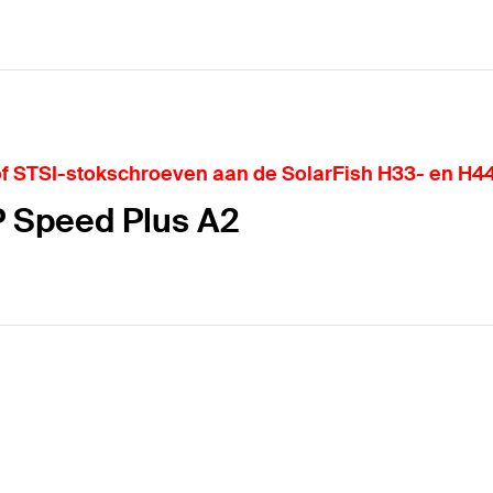
of STSI-stokschroeven aan de SolarFish H33- en H4
P Speed Plus A2