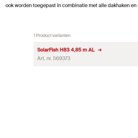
ook worden toegepast in combinatie met alle dakhaken e
1 Product varianten
SolarFish H83 4,85 m AL
Art. nr. 569373
Lengte
Profieldoorsnede
Traagheidsmoment
(
)
l
y
Traagheidsmoment
(
)
l
z
Sectiemodulus
(
)
W
z