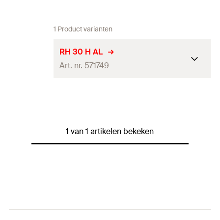
1 Product varianten
RH 30 H AL
Art. nr. 571749
Dikte
(
)
8
mm
S
Voetplaatbreedte
35
mm
1 van 1 artikelen bekeken
Hoogte onder beugel
30
mm
Totale hoogte
106 - 124
mm
Diepte
122
mm
Sleutelwijdte
13
mm