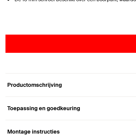
Productomschrijving
Toepassing en goedkeuring
Krachtige constructieschroeven voor de constru
Voordelen
Montage instructies