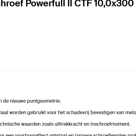
chroef Powerfull II CTF 10,0x30
aan de nieuwe puntgeometrie.
imaal worden gebruikt voor het schadevrij bevestigen van me
echnische waarden zoals uittrekkracht en inschroefmoment.
r een voorbooreffect ontstaat en langere schroeflengtes pr