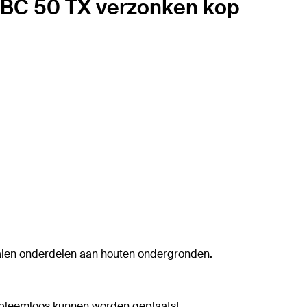
0 BC 50 TX verzonken kop
talen onderdelen aan houten ondergronden.
obleemloos kunnen worden geplaatst.