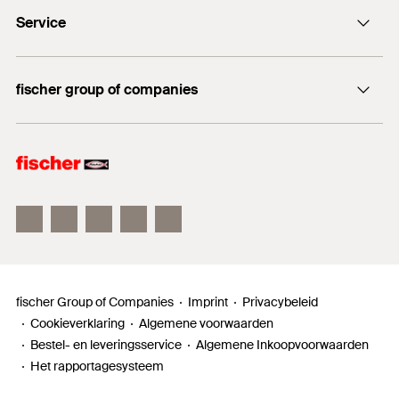
+31 35 6 95 66 66
Service
DuoSeal
Traploze stelschroef FAFS
Documentatie
FIS V Plus
fischer group of companies
Technisch advies
fischer Consulting
fischer Electronic Solutions
fischertechnik
fischer Group of Companies
Imprint
Privacybeleid
Cookieverklaring
Algemene voorwaarden
Bestel- en leveringsservice
Algemene Inkoopvoorwaarden
Het rapportagesysteem