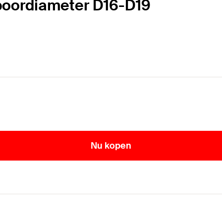
 boordiameter D16-D19
Nu kopen