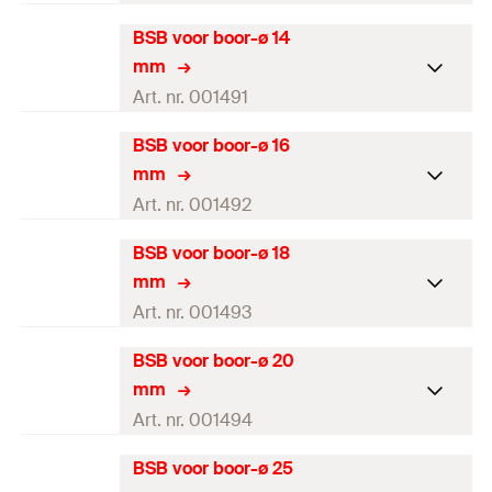
BSB voor boor-ø 14
Borsteldiameter
13
mm
mm
Voor boor-Ø
12
mm
Art. nr. 001491
Kleur
wit
BSB voor boor-ø 16
Borsteldiameter
15
mm
mm
Lengte
(
)
180
mm
l
Voor boor-Ø
14
mm
Art. nr. 001492
Hoeveelheid
1
stuks
Kleur
blauw
BSB voor boor-ø 18
Borsteldiameter
17
mm
GTIN (EAN-Code)
4000657014906
mm
Lengte
(
)
180
mm
l
Voor boor-Ø
16
mm
Art. nr. 001493
Hoeveelheid
1
stuks
Kleur
rood
BSB voor boor-ø 20
Borsteldiameter
19
mm
GTIN (EAN-Code)
4000657014913
mm
Lengte
(
)
180
mm
l
Voor boor-Ø
18
mm
Art. nr. 001494
Hoeveelheid
1
stuks
Kleur
geel
BSB voor boor-ø 25
Borsteldiameter
22
mm