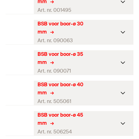
GTIN (EAN-Code)
4000657014920
mm
Lengte
(
)
180
mm
l
Voor boor-Ø
20
mm
Art. nr. 001495
Hoeveelheid
1
stuks
Kleur
groen
BSB voor boor-ø 30
Borsteldiameter
27
mm
GTIN (EAN-Code)
4000657014937
mm
Lengte
(
)
180
mm
l
Voor boor-Ø
25
mm
Art. nr. 090063
Hoeveelheid
1
stuks
Kleur
zwart
BSB voor boor-ø 35
Borsteldiameter
32
mm
GTIN (EAN-Code)
4000657014944
mm
Lengte
(
)
180
mm
l
Voor boor-Ø
30
mm
Art. nr. 090071
Hoeveelheid
1
stuks
Kleur
grijs
BSB voor boor-ø 40
Borsteldiameter
37
mm
GTIN (EAN-Code)
4000657014951
mm
Lengte
(
)
180
mm
l
Voor boor-Ø
35
mm
Art. nr. 505061
Hoeveelheid
1
stuks
Kleur
bruin
BSB voor boor-ø 45
Borsteldiameter
42
mm
GTIN (EAN-Code)
4000657900636
mm
Lengte
(
)
180
mm
l
Voor boor-Ø
40
mm
Art. nr. 506254