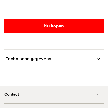
Nu kopen
Technische gegevens
Boordiameter
(
)
8
mm
d
0
Nuttige lengte
120
mm
Contact
Soort verpakking
Tas
Contactformulier