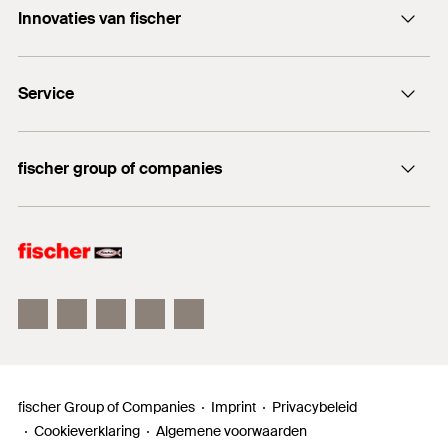
Innovaties van fischer
Hoeveelheid
1
stuks
info@fischer.nl
GTIN (EAN-Code)
4048962204698
DuoLine
+31 35 6 95 66 66
Service
DuoSeal
Traploze stelschroef FAFS
Documentatie
FIS V Plus
fischer group of companies
Technisch advies
fischer Consulting
fischer Electronic Solutions
fischertechnik
fischer Group of Companies
Imprint
Privacybeleid
Cookieverklaring
Algemene voorwaarden