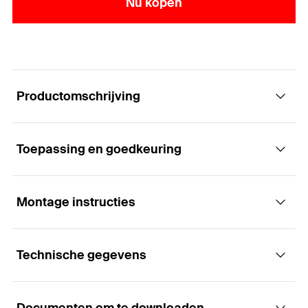
Nu kopen
Productomschrijving
Toepassing en goedkeuring
Koolstofvezelversterkingslaminaten voor
veelzijdige structurele versterking.
Montage instructies
Toepassingen
Voordelen
Technische gegevens
Structurele versterking van gewapend en
Elasticiteitsmodulus standaard (≥ 170 GPa)
Functie
voorgespannen beton
Lichtgewicht, wat de installatie eenvoudig maakt
Verhoging van het trekversterkend oppervlak van