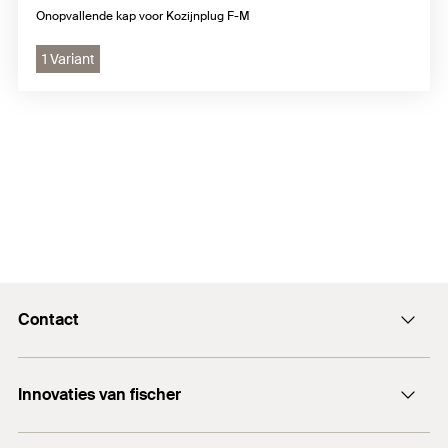
Onopvallende kap voor Kozijnplug F-M
1 Variant
Contact
Contactformulier
Innovaties van fischer
info@fischer.nl
DuoLine