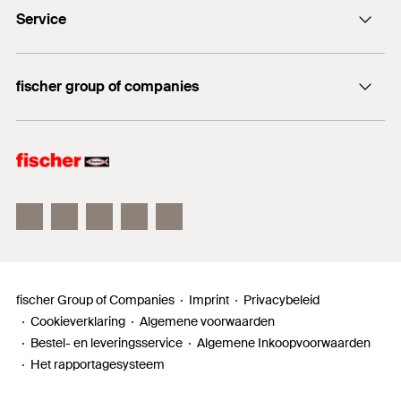
+31 35 6 95 66 66
Service
DuoSeal
Traploze stelschroef FAFS
Documentatie
FIS V Plus
fischer group of companies
Technisch advies
fischer Consulting
fischer Electronic Solutions
fischertechnik
fischer Group of Companies
Imprint
Privacybeleid
Cookieverklaring
Algemene voorwaarden
Bestel- en leveringsservice
Algemene Inkoopvoorwaarden
Het rapportagesysteem