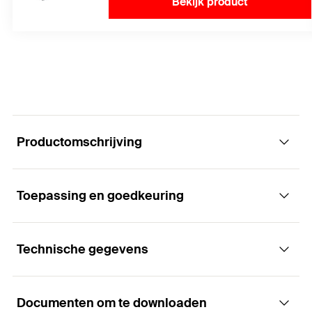
Bekijk product
Productomschrijving
Toepassing en goedkeuring
De solide vastpuntklem met load-
geoptimaliseerde klemband.
Technische gegevens
Toepassingen
Voordelen
Documenten om te downloaden
Verwarmingsbuizen
Het gebruik van de vaste puntklem FFPC met de