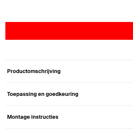
Productomschrijving
Toepassing en goedkeuring
De variabele isolatiebeugel met flexibel klembe
Voordelen
Montage instructies
Toepassingen