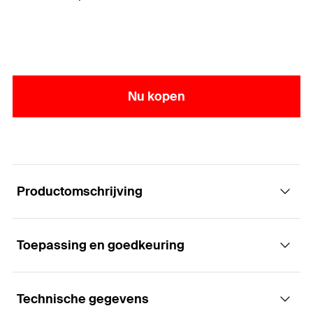
Nu kopen
Productomschrijving
Toepassing en goedkeuring
Constructie element - railbeugels FUF
Voordelen
Technische gegevens
Toepassingen