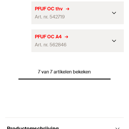
Hoeveelheid
20
stuks
Lengte
194
mm
PFUF OC thv
GTIN (EAN-Code)
4048962145311
Art. nr. 542719
Soort verpakking
Doos
Hoeveelheid
6
stuks
Lengte
194
mm
PFUF OC A4
GTIN (EAN-Code)
4048962225082
Art. nr. 562846
Soort verpakking
—
Hoeveelheid
6
stuks
Lengte
194
mm
GTIN (EAN-Code)
4048962299274
7 van 7 artikelen bekeken
Soort verpakking
—
Hoeveelheid
6
stuks
GTIN (EAN-Code)
4048962444544
Productomschrijving