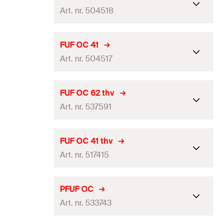
Art. nr. 504518
Lengte
400
mm
FUF OC 41
Art. nr. 504517
Soort verpakking
Doos
Hoeveelheid
10
stuks
Lengte
200
mm
FUF OC 62 thv
GTIN (EAN-Code)
4048962063271
Art. nr. 537591
Soort verpakking
Doos
Hoeveelheid
20
stuks
Lengte
400
mm
FUF OC 41 thv
GTIN (EAN-Code)
4048962063264
Art. nr. 517415
Soort verpakking
Doos
Hoeveelheid
10
stuks
Lengte
200
mm
PFUF OC
GTIN (EAN-Code)
4048962256963
Art. nr. 533743
Soort verpakking
Doos