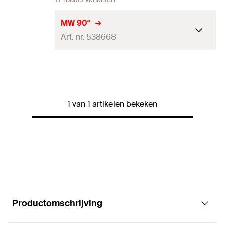
MW 90°
Art. nr. 538668
Gatdiameter
(
)
8,5
mm
D
Max. aanbevolen
trekbelasting voor FLS 17/1.0
1,5
kN
1 van 1 artikelen bekeken
en FLS 30/1.0
(
)
N
empf
Max. aanbevolen
trekbelasting voor FLS 37/1.2
2
kN
(
)
N
empf
Max. aanbevolen
1
kN
afschuifbelasting
(
)
V
empf
Productomschrijving
Aandraaimoment
(
)
10
N·m
T
inst