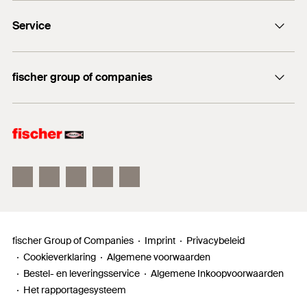
DuoLine
+31 35 6 95 66 66
Service
DuoSeal
Materiaal: staal S235 JR+CR (materiaalnr. 1.0037)
volgens EN 1652
Traploze stelschroef FAFS
Documentatie
FIS V Plus
fischer group of companies
Zinklaag:
elektrolytisch verzinkt, min. 5 µm
Technisch advies
volgens DIN EN ISO 4042
fischer Consulting
fischer Electronic Solutions
fischertechnik
fischer Group of Companies
Imprint
Privacybeleid
Cookieverklaring
Algemene voorwaarden
Bestel- en leveringsservice
Algemene Inkoopvoorwaarden
Het rapportagesysteem