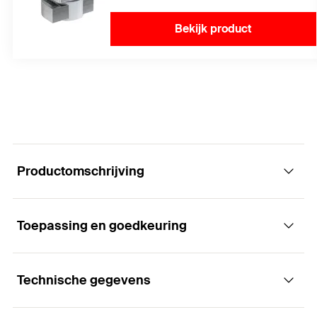
Bekijk product
Productomschrijving
Toepassing en goedkeuring
Bevestiging met flexibele pendelwerking.
Voordelen
Technische gegevens
Toepassingen