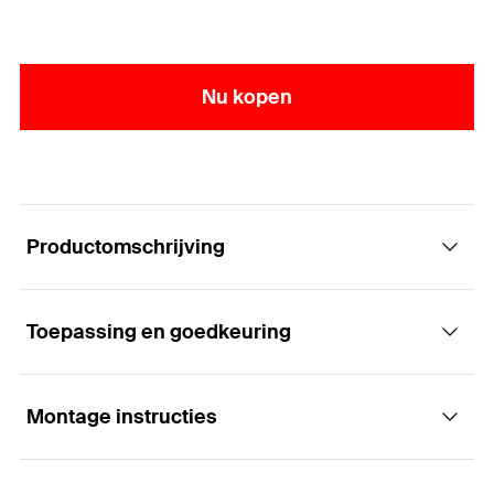
Nu kopen
Productomschrijving
Toepassing en goedkeuring
Balkklemmen voor het eenvoudig bevestigen
aan stalen balken.
Montage instructies
Toepassingen
Voordelen