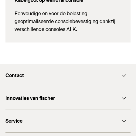
Kabelgoot op wandrailconsole
Eenvoudige en voor de belasting
geoptimaliseerde consolebevestiging dankzij
verschillende consoles ALK.
Contact
Contactformulier
Innovaties van fischer
info@fischer.nl
DuoLine
+31 35 6 95 66 66
Service
DuoSeal
Traploze stelschroef FAFS
Documentatie