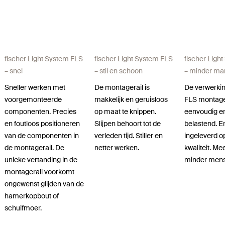
fischer Light System FLS
fischer Light System FLS
fischer Ligh
– snel
– stil en schoon
– minder ma
Sneller werken met
De montagerail is
De verwerkin
voorgemonteerde
makkelijk en geruisloos
FLS montage
componenten. Precies
op maat te knippen.
eenvoudig e
en foutloos positioneren
Slijpen behoort tot de
belastend. Er
van de componenten in
verleden tijd. Stiller en
ingeleverd op 
de montagerail. De
netter werken.
kwaliteit. M
unieke vertanding in de
minder men
montagerail voorkomt
ongewenst glijden van de
hamerkopbout of
schuifmoer.