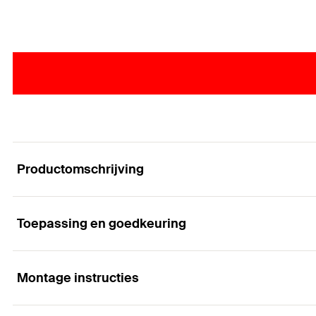
Productomschrijving
Toepassing en goedkeuring
De plate kabelbeugel voor een ruimte besparend
Voordelen
Montage instructies
Toepassingen