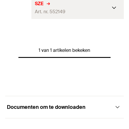
SZE
Art. nr. 552149
Soort verpakking
Polybag
Hoeveelheid
1
stuks
1 van 1 artikelen bekeken
GTIN (EAN-Code)
4048962357417
Documenten om te downloaden