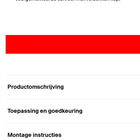
Productomschrijving
Toepassing en goedkeuring
De Xpert in alle ondergronden
Voordelen
Montage instructies