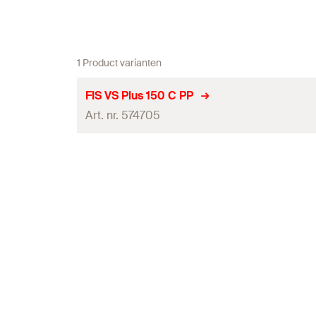
1 Product varianten
FIS VS Plus 150 C PP
Art. nr. 574705
Goed-keuring
Talen op het label
Schaaldelen
Inhoud
Hoeveelheid