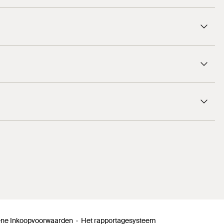
1
/ 9
6
7
ne Inkoopvoorwaarden
Het rapportagesysteem