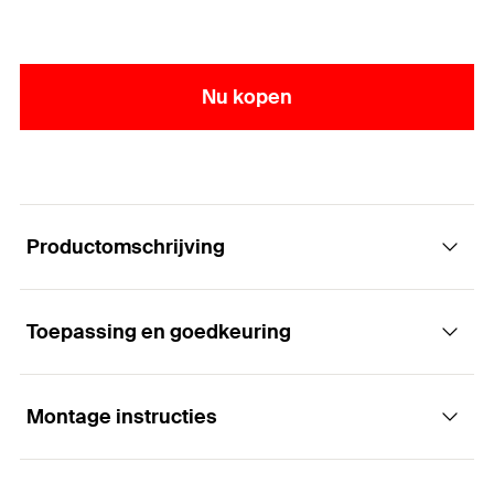
Nu kopen
Productomschrijving
Toepassing en goedkeuring
De veelzijdig te gebruiken draadstang zonder
goedkeuring
Montage instructies
Toepassingen
Voordelen