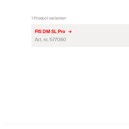
1 Product varianten
FIS DM SL Pro
Art. nr. 577080
Geschikt voor
Soort verpakking
Hoeveelheid
GTIN (EAN-Code)