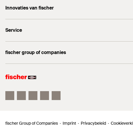
FIS DM SL Pro
Innovaties van fischer
info@fischer.nl
DuoLine
+31 35 6 95 66 66
Service
DuoSeal
Traploze stelschroef FAFS
Documentatie
FIS V Plus
fischer group of companies
Technisch advies
fischer Consulting
fischer Electronic Solutions
fischertechnik
fischer Group of Companies
Imprint
Privacybeleid
Cookieverkl