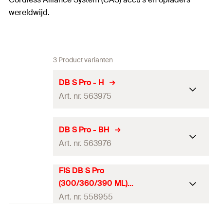
wereldwijd.
3 Product varianten
DB S Pro - H
Art. nr. 563975
Geschikt voor
—
DB S Pro - BH
Art. nr. 563976
Inhoud
—
FIS DB S Pro / FIS DB SL
FIS DB S Pro
Passend bij
Geschikt voor
—
Pro
(300/360/390 ML)
Inhoud
—
Art. nr. 558955
Gewicht zonder
—
accu
FIS DB S Pro / FIS DB SL