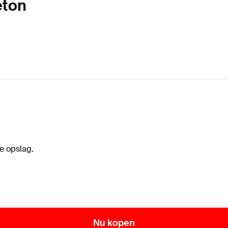
eton
e opslag.
Nu kopen