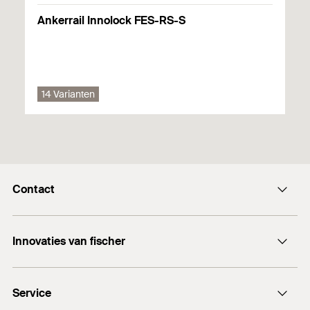
1461
Ankerrail Innolock FES-RS-S
Installation Instructions
PDF,
14 Varianten
InnoLock PowerEdge
Contact
Contactformulier
Innovaties van fischer
info@fischer.nl
DuoLine
+31 35 6 95 66 66
Service
DuoSeal