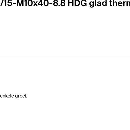
/15-M10x40-8.8 HDG glad therm
nkele groef.