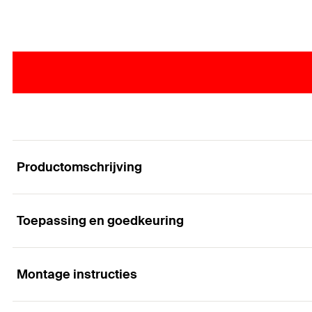
Productomschrijving
Toepassing en goedkeuring
Koud gevormde ankerrail. Sterk en veilig.
Voordelen
Montage instructies
Toepassingen