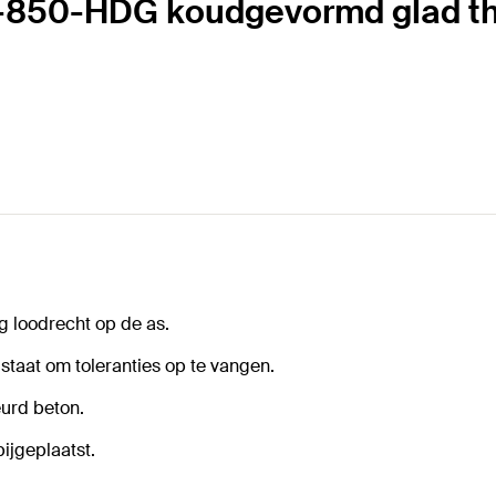
5-850-HDG koudgevormd glad th
ng loodrecht op de as.
taat om toleranties op te vangen.
urd beton.
ijgeplaatst.