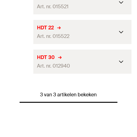
Art. nr. 015521
Soort verpakking
Doos
HDT 22
Art. nr. 015522
Hoeveelheid
10
stuks
GTIN (EAN-Code)
8715655000030
Soort verpakking
Doos
HDT 30
Art. nr. 012940
Hoeveelheid
10
stuks
GTIN (EAN-Code)
8715655000023
Soort verpakking
Doos
3 van 3 artikelen bekeken
Hoeveelheid
10
stuks
GTIN (EAN-Code)
8715655000016